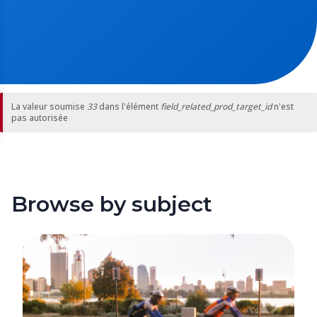
La valeur soumise
33
dans l'élément
field_related_prod_target_id
n'est
Message
pas autorisée
d'erreur
Browse by subject