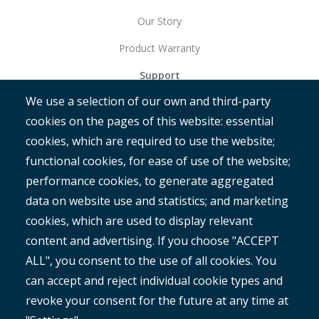
Our Story
Product Warranty
Support
We use a selection of our own and third-party
Get Started
cookies on the pages of this website: essential
RAMM
cookies, which are required to use the website;
ROMAN
functional cookies, for ease of use of the website;
performance cookies, to generate aggregated
data on website use and statistics; and marketing
cookies, which are used to display relevant
content and advertising. If you choose "ACCEPT
ALL", you consent to the use of all cookies. You
®
Copyright© 2025 MetroCount
. All rights reserved.
can accept and reject individual cookie types and
revoke your consent for the future at any time at
English