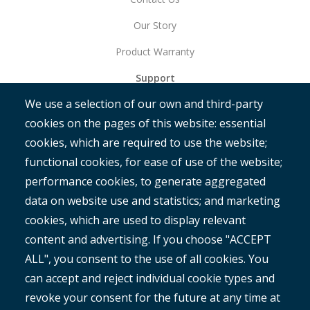
Our Story
Product Warranty
Support
We use a selection of our own and third-party
Get Started
cookies on the pages of this website: essential
RAMM
cookies, which are required to use the website;
ROMAN
functional cookies, for ease of use of the website;
performance cookies, to generate aggregated
data on website use and statistics; and marketing
cookies, which are used to display relevant
content and advertising. If you choose "ACCEPT
ALL", you consent to the use of all cookies. You
®
Copyright© 2025 MetroCount
. All rights reserved.
can accept and reject individual cookie types and
revoke your consent for the future at any time at