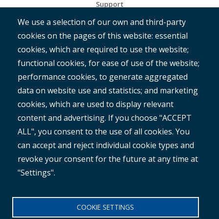
Support
We use a selection of our own and third-party
Get Started
cookies on the pages of this website: essential
RAMM
cookies, which are required to use the website;
ROMAN
functional cookies, for ease of use of the website;
performance cookies, to generate aggregated
data on website use and statistics; and marketing
cookies, which are used to display relevant
content and advertising. If you choose "ACCEPT
ALL", you consent to the use of all cookies. You
®
Copyright© 2025 MetroCount
. All rights reserved.
can accept and reject individual cookie types and
revoke your consent for the future at any time at
Footer
English
"Settings".
Corporate Disclaimer
Small
Privacy Policy
COOKIE SETTINGS
Anti-slavery Policy