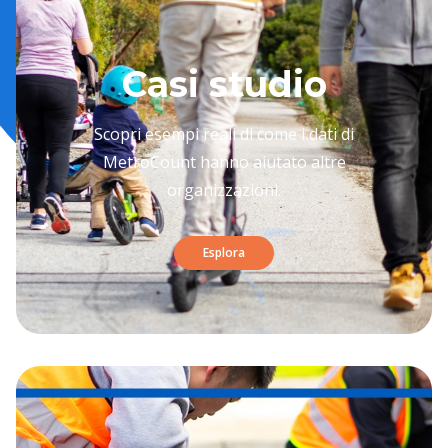
Casi studio
Scopri esempi reali di come i dati di
MetroCount hanno aiutato altre
organizzazioni.
Esplora