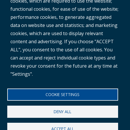
cookies, which are required to use the website;
ROMAN
functional cookies, for ease of use of the website;
performance cookies, to generate aggregated
data on website use and statistics; and marketing
cookies, which are used to display relevant
content and advertising. If you choose "ACCEPT
ALL", you consent to the use of all cookies. You
®
Copyright© 2025 MetroCount
. All rights reserved.
can accept and reject individual cookie types and
revoke your consent for the future at any time at
Footer
English
"Settings".
Corporate Disclaimer
Small
Privacy Policy
COOKIE SETTINGS
Menu
Anti-slavery Policy
DENY ALL
ACCEPT ALL