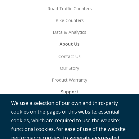
Road Traffic Counters
Bike Counters
Data & Analytics
About Us
Contact Us
Our Story
Product Warranty
Support
We use a selection of our own and third-party
Get Started
cookies on the pages of this website: essential
RAMM
cookies, which are required to use the website;
ROMAN
functional cookies, for ease of use of the website;
performance cookies, to generate aggregated