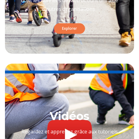
dont les données de MetroCount ont aidé
d'autres organisations.
Explorer
Vidéos
Regardez et apprenez grâce aux tutoriels