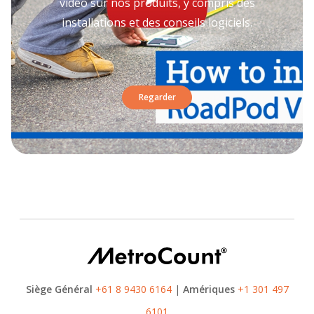
vidéo sur nos produits, y compris des
installations et des conseils logiciels.
Regarder
Siège Général
+61 8 9430 6164
|
Amériques
+1 301 497
6101