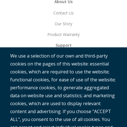
About Us
Contact Us
Our Story
Product Warranty
Support
We use a selection of our own and third-party
Get Started
cookies on the pages of this website: essential
RAMM
cookies, which are required to use the website;
ROMAN
functional cookies, for ease of use of the website;
performance cookies, to generate aggregated
data on website use and statistics; and marketing
cookies, which are used to display relevant
content and advertising. If you choose "ACCEPT
ALL", you consent to the use of all cookies. You
®
Copyright© 2025 MetroCount
. All rights reserved.