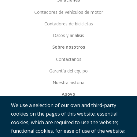
Contadores de vehículos de motor
Contadores de bicicletas
Datos y análisis
Sobre nosotros
Contáctanos
Garantía del equipo
Nuestra historia
Apoyo
We use a selection of our own and third-party
Empezar
cookies on the pages of this website: essential
RAMM
cookies, which are required to use the website;
ROMAN
functional cookies, for ease of use of the website;