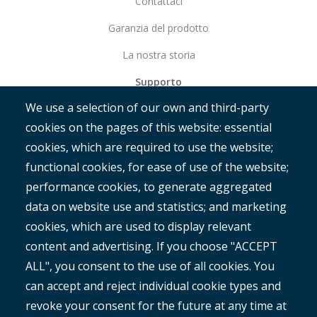
Contattaci
Garanzia del prodotto
La nostra storia
Supporto
We use a selection of our own and third-party
Iniziare
cookies on the pages of this website: essential
RAMM
cookies, which are required to use the website;
ROMAN
functional cookies, for ease of use of the website;
performance cookies, to generate aggregated
data on website use and statistics; and marketing
cookies, which are used to display relevant
content and advertising. If you choose "ACCEPT
ALL", you consent to the use of all cookies. You
®
Copyright© 2025 MetroCount
. All rights reserved.
can accept and reject individual cookie types and
revoke your consent for the future at any time at